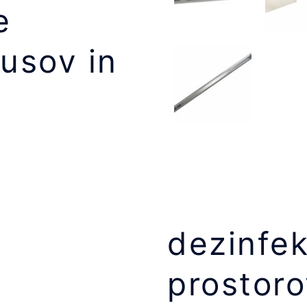
e
rusov in
dezinfek
prostoro