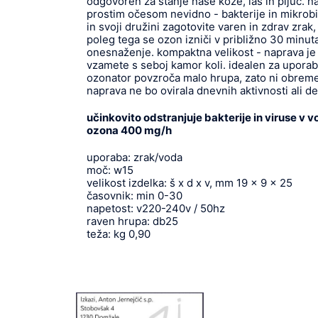
odgovoren za stanje naše kože, las in pljuč. na
prostim očesom nevidno - bakterije in mikrob
in svoji družini zagotovite varen in zdrav zrak,
poleg tega se ozon izniči v približno 30 minut
onesnaženje. kompaktna velikost - naprava je
vzamete s seboj kamor koli. idealen za uporabo
ozonator povzroča malo hrupa, zato ni obreme
naprava ne bo ovirala dnevnih aktivnosti ali de
učinkovito odstranjuje bakterije in viruse v vo
ozona 400 mg/h
uporaba: zrak/voda
moč: w15
velikost izdelka: š x d x v, mm 19 x 9 x 25
časovnik: min 0-30
napetost: v220-240v / 50hz
raven hrupa: db25
teža: kg 0,90