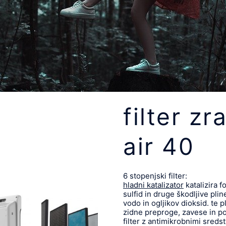
filter z
air 40
6 stopenjski filter:
hladni katalizator
katalizira 
sulfid in druge škodljive plin
vodo in ogljikov dioksid. te 
zidne preproge, zavese in pos
filter z antimikrobnimi sredst