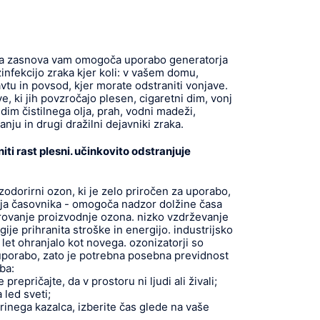
ka zasnova vam omogoča uporabo generatorja
infekcijo zraka kjer koli: v vašem domu,
, avtu in povsod, kjer morate odstraniti vonjave.
e, ki jih povzročajo plesen, cigaretni dim, vonj
 dim čistilnega olja, prah, vodni madeži,
ju in drugi dražilni dejavniki zraka.
ti rast plesni. učinkovito odstranjuje
dorirni ozon, ki je zelo priročen za uporabo,
ija časovnika - omogoča nadzor dolžine časa
rovanje proizvodnje ozona. nizko vzdrževanje
ije prihranita stroške in energijo. industrijsko
 let ohranjalo kot novega. ozonizatorji so
uporabo, zato je potrebna posebna previdnost
ba:
prepričajte, da v prostoru ni ljudi ali živali;
a led sveti;
rinega kazalca, izberite čas glede na vaše