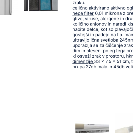
zraku.
celično aktivirano aktivno og
hepa filter
0,01 mikrona z pre
glive, viruse, alergene in d
količino anionov in naredi ki
nabite delce, kot so plavajoči
gostejši in padejo na tla. man
ultravijolična svetloba
245nm j
uporablja se za čiščenje zrak
dim in plesen. poleg tega pro
ki osveži zrak v prostoru, hkr
dimenzije
33 x 7,5 x 51 cm, 
hrupa 27db mala in 45db velik