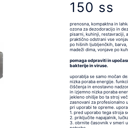
150 ss
prenosna, kompaktna in lah
ozona za dezodoracijo in dez
pisarni, kuhinji, restavraciji
praktično odstrani vse vonjav
po hišnih ljubljenčkih, barva,
madeži dima, vonjave po kuhan
pomaga odpraviti in upočasni
bakterije in viruse.
uporablja se samo močan dezo
nizka poraba energije. funkc
čiščenja in enostavno nadzo
in izjemno nizka poraba energ
jekleno ohišje bo ta stroj več
zasnovani za profesionalno 
pri uporabi te opreme. upora
1. pred uporabo tega stroja se 
2. priključite napajalnik, lučk
3. obrnite časovnik v smeri u
potrebe,