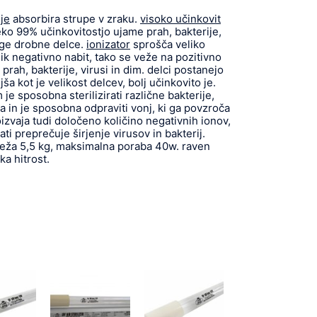
lje
absorbira strupe v zraku.
visoko učinkovit
ko 99% učinkovitostjo ujame prah, bakterije,
ruge drobne delce.
ionizator
sprošča veliko
sik negativno nabit, tako se veže na pozitivno
 prah, bakterije, virusi in dim. delci postanejo
jša kot je velikost delcev, bolj učinkovito je.
e sposobna sterilizirati različne bakterije,
a in je sposobna odpraviti vonj, ki ga povzroča
izvaja tudi določeno količino negativnih ionov,
ati preprečuje širjenje virusov in bakterij.
teža 5,5 kg, maksimalna poraba 40w. raven
a hitrost.