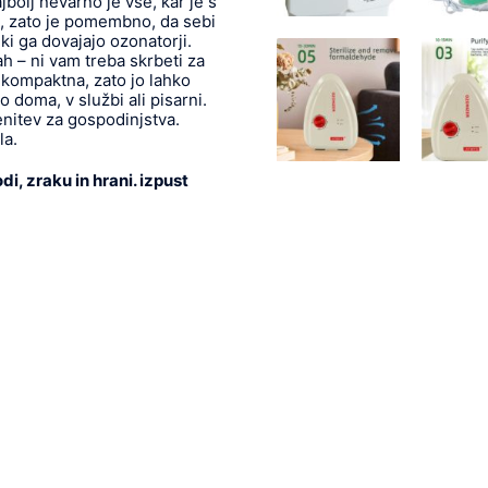
jbolj nevarno je vse, kar je s
i, zato je pomembno, da sebi
 ki ga dovajajo ozonatorji.
ah – ni vam treba skrbeti za
 kompaktna, zato jo lahko
 doma, v službi ali pisarni.
nitev za gospodinjstva.
la.
di, zraku in hrani. izpust