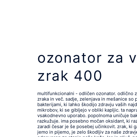
ozonator za v
zrak 400
multifunkcionalni - odličen ozonator. odlično 
zraka in več. sadje, zelenjava in mešanice so p
bakterijami, ki lahko škodijo zdravju vaših najd
mikrobov, ki se gibljejo v obliki kapljic. ta nap
vsakodnevno uporabo. popolnoma uničuje bakte
razkužuje. ima posebno močan oksidant, ki ra
zaradi česar je še posebej učinkovit. zrak, ki g
jemo in pijemo, je zelo škodljiv za naše zdravje