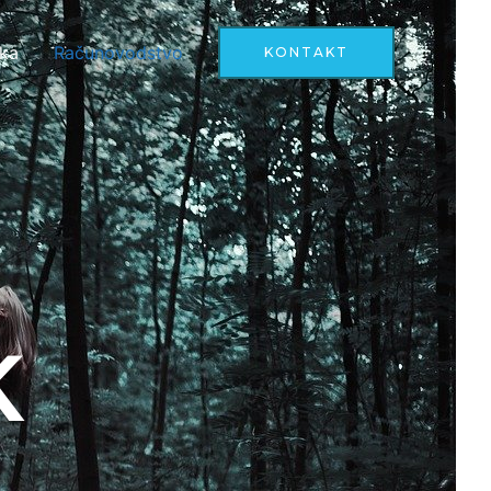
aka
Računovodstvo
KONTAKT
k