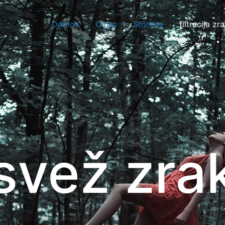
Domov
O nas
Storitve
filtracija zr
svež zra