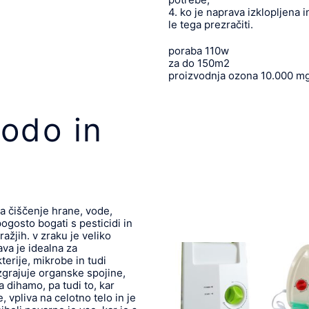
4. ko je naprava izklopljena 
le tega prezračiti.
poraba 110w
za do 150m2
proizvodnja ozona 10.000 m
odo in
za čiščenje hrane, vode,
ogosto bogati s pesticidi in
ražjih. v zraku je veliko
rava je idealna za
rije, mikrobe in tudi
zgrajuje organske spojine,
a dihamo, pa tudi to, kar
, vpliva na celotno telo in je