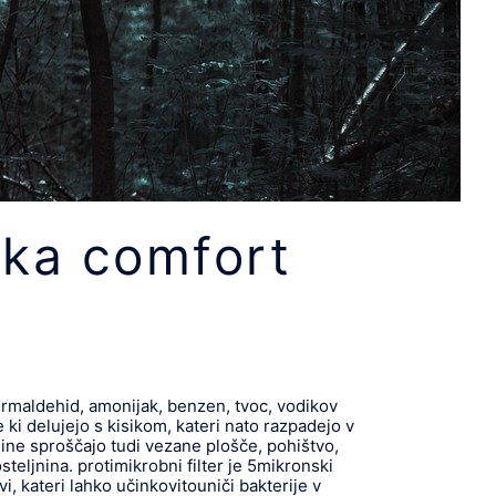
raka comfort
formaldehid, amonijak, benzen, tvoc, vodikov
e ki delujejo s kisikom, kateri nato razpadejo v
pline sproščajo tudi vezane plošče, pohištvo,
teljnina. protimikrobni filter je 5mikronski
vi, kateri lahko učinkovitouniči bakterije v